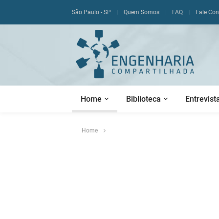
São Paulo - SP
Quem Somos
FAQ
Fale Co
Home
Biblioteca
Entrevist
Home