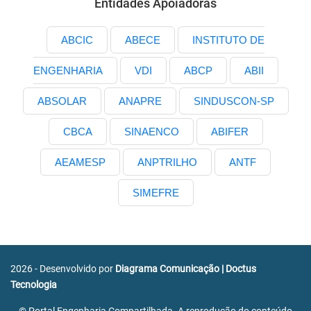
Entidades Apoiadoras
ABCIC
ABECE
INSTITUTO DE
ENGENHARIA
VDI
ABCP
ABII
ABSOLAR
ANAPRE
SINDUSCON-SP
CBCA
SINAENCO
ABIFER
AEAMESP
ANPTRILHO
ANTF
SIMEFRE
2026 - Desenvolvido por
Diagrama Comunicação
|
Doctus
Tecnologia
© Portal Engenharia Compartilhada. A reprodução do conteúdo