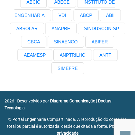
ABCIC
ABECE
INSTITUTO DE
ENGENHARIA
VDI
ABCP
ABII
ABSOLAR
ANAPRE
SINDUSCON-SP
CBCA
SINAENCO
ABIFER
AEAMESP
ANPTRILHO
ANTF
SIMEFRE
2026 - Desenvolvido por
Diagrama Comunicação
|
Doctus
Tecnologia
© Portal Engenharia Compartilhada. A reprodução do conteúdo
total ou parcial é autorizada, desde que citada a fonte.
Política de
privacidade