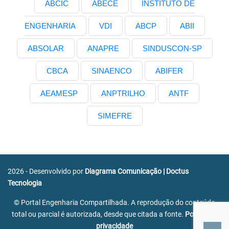
ABCIC
ABECE
INSTITUTO DE
ENGENHARIA
VDI
ABCP
ABII
ABSOLAR
ANAPRE
SINDUSCON-SP
CBCA
SINAENCO
ABIFER
AEAMESP
ANPTRILHO
ANTF
SIMEFRE
2026 - Desenvolvido por
Diagrama Comunicação
|
Doctus
Tecnologia
© Portal Engenharia Compartilhada. A reprodução do conteúdo
total ou parcial é autorizada, desde que citada a fonte.
Política de
privacidade