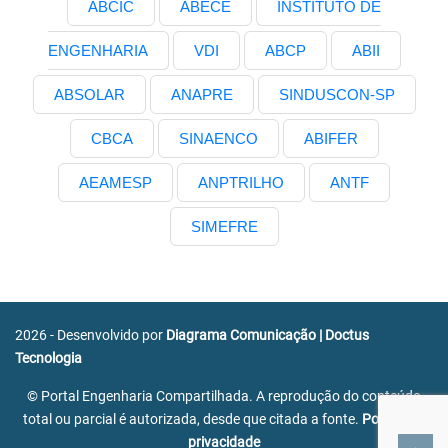
ABCIC
ABECE
INSTITUTO DE
ENGENHARIA
VDI
ABCP
ABII
ABSOLAR
ANAPRE
SINDUSCON-SP
CBCA
SINAENCO
ABIFER
AEAMESP
ANPTRILHO
ANTF
SIMEFRE
2026 - Desenvolvido por
Diagrama Comunicação
|
Doctus
Tecnologia
© Portal Engenharia Compartilhada. A reprodução do conteúdo
total ou parcial é autorizada, desde que citada a fonte.
Política de
privacidade