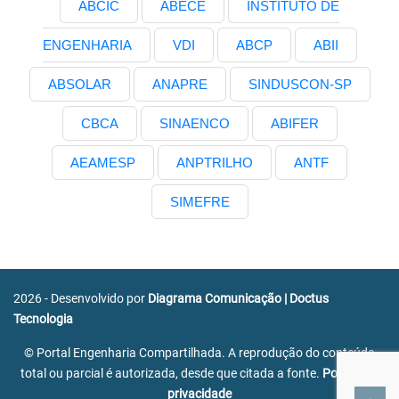
ABCIC
ABECE
INSTITUTO DE
ENGENHARIA
VDI
ABCP
ABII
ABSOLAR
ANAPRE
SINDUSCON-SP
CBCA
SINAENCO
ABIFER
AEAMESP
ANPTRILHO
ANTF
SIMEFRE
2026 - Desenvolvido por
Diagrama Comunicação
|
Doctus
Tecnologia
© Portal Engenharia Compartilhada. A reprodução do conteúdo
total ou parcial é autorizada, desde que citada a fonte.
Política de
privacidade