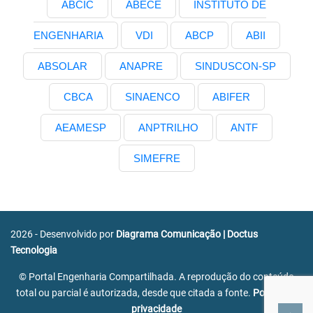
ABCIC
ABECE
INSTITUTO DE
ENGENHARIA
VDI
ABCP
ABII
ABSOLAR
ANAPRE
SINDUSCON-SP
CBCA
SINAENCO
ABIFER
AEAMESP
ANPTRILHO
ANTF
SIMEFRE
2026 - Desenvolvido por
Diagrama Comunicação
|
Doctus
Tecnologia
© Portal Engenharia Compartilhada. A reprodução do conteúdo
total ou parcial é autorizada, desde que citada a fonte.
Política de
privacidade