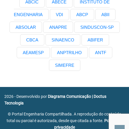
ABCIC
ABECE
INSTITUTO DE
ENGENHARIA
VDI
ABCP
ABII
ABSOLAR
ANAPRE
SINDUSCON-SP
CBCA
SINAENCO
ABIFER
AEAMESP
ANPTRILHO
ANTF
SIMEFRE
2026 - Desenvolvido por
Diagrama Comunicação
|
Doctus
Tecnologia
© Portal Engenharia Compartilhada. A reprodução do conteúdo
total ou parcial é autorizada, desde que citada a fonte.
Política de
privacidade