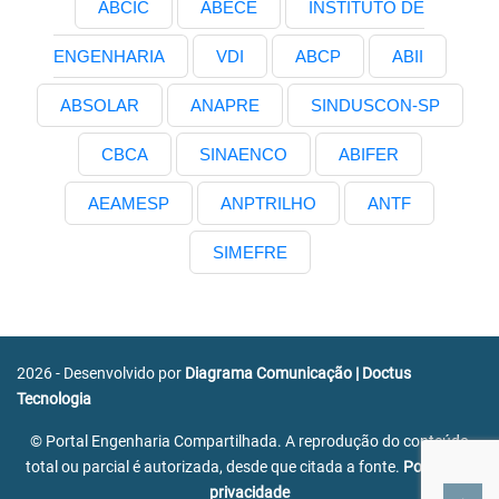
ABCIC
ABECE
INSTITUTO DE
ENGENHARIA
VDI
ABCP
ABII
ABSOLAR
ANAPRE
SINDUSCON-SP
CBCA
SINAENCO
ABIFER
AEAMESP
ANPTRILHO
ANTF
SIMEFRE
2026 - Desenvolvido por
Diagrama Comunicação
|
Doctus
Tecnologia
© Portal Engenharia Compartilhada. A reprodução do conteúdo
total ou parcial é autorizada, desde que citada a fonte.
Política de
privacidade