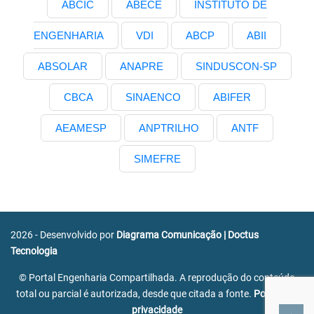
ABCIC
ABECE
INSTITUTO DE
ENGENHARIA
VDI
ABCP
ABII
ABSOLAR
ANAPRE
SINDUSCON-SP
CBCA
SINAENCO
ABIFER
AEAMESP
ANPTRILHO
ANTF
SIMEFRE
2026 - Desenvolvido por
Diagrama Comunicação
|
Doctus
Tecnologia
© Portal Engenharia Compartilhada. A reprodução do conteúdo
total ou parcial é autorizada, desde que citada a fonte.
Política de
privacidade