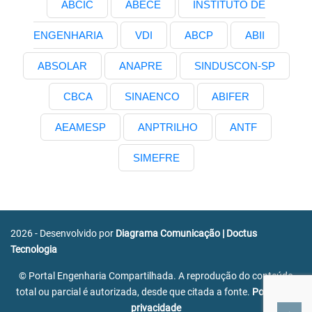
ABCIC
ABECE
INSTITUTO DE
ENGENHARIA
VDI
ABCP
ABII
ABSOLAR
ANAPRE
SINDUSCON-SP
CBCA
SINAENCO
ABIFER
AEAMESP
ANPTRILHO
ANTF
SIMEFRE
2026 - Desenvolvido por
Diagrama Comunicação
|
Doctus
Tecnologia
© Portal Engenharia Compartilhada. A reprodução do conteúdo
total ou parcial é autorizada, desde que citada a fonte.
Política de
privacidade