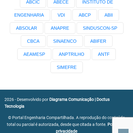
ABCIC
ABECE
INSTITUTO DE
ENGENHARIA
VDI
ABCP
ABII
ABSOLAR
ANAPRE
SINDUSCON-SP
CBCA
SINAENCO
ABIFER
AEAMESP
ANPTRILHO
ANTF
SIMEFRE
2026 - Desenvolvido por
Diagrama Comunicação
|
Doctus
Tecnologia
© Portal Engenharia Compartilhada. A reprodução do conteúdo
total ou parcial é autorizada, desde que citada a fonte.
Política de
privacidade