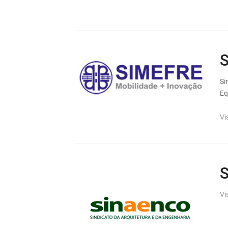
Si
Eq
Vi
S
Vi