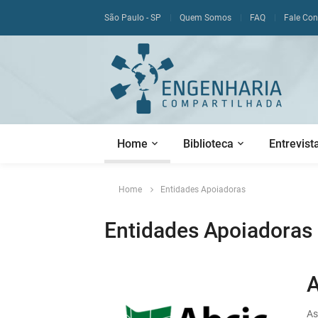
São Paulo - SP
Quem Somos
FAQ
Fale Co
Home
Biblioteca
Entrevist
Home
Entidades Apoiadoras
Entidades Apoiadoras
As