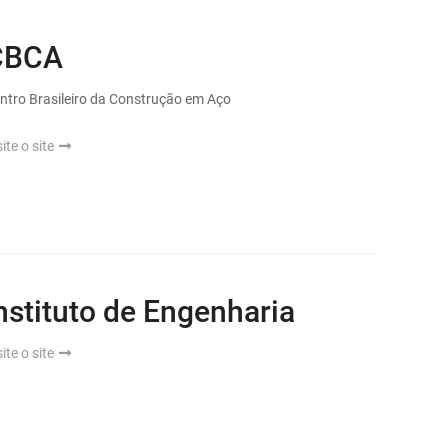
CBCA
ntro Brasileiro da Construção em Aço
site o site
nstituto de Engenharia
site o site