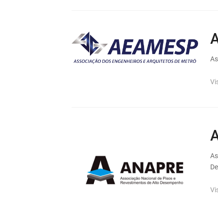
As
Vi
A
As
D
Vi