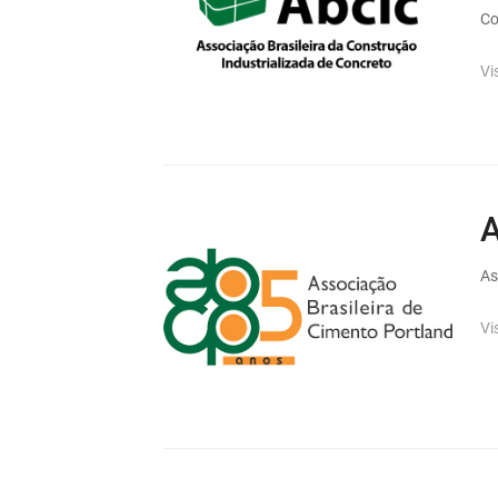
Co
Vi
As
Vi