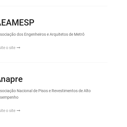
AEAMESP
sociação dos Engenheiros e Arquitetos de Metrô
site o site
napre
sociação Nacional de Pisos e Revestimentos de Alto
esempenho
site o site