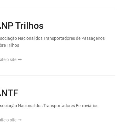
NP Trilhos
sociação Nacional dos Transportadores de Passageiros
bre Trilhos
site o site
ANTF
sociação Nacional dos Transportadores Ferroviários
site o site