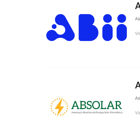
A
As
Vi
As
Vi