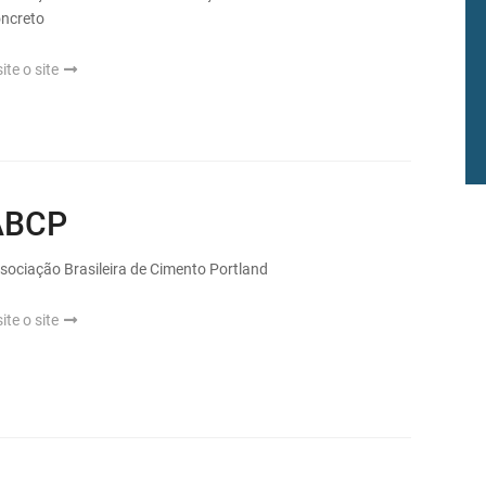
ncreto
site o site
ABCP
sociação Brasileira de Cimento Portland
site o site