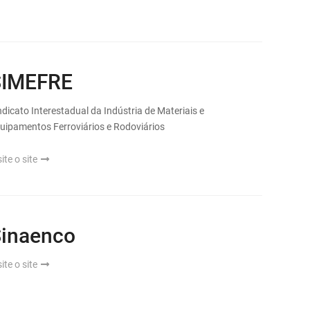
SIMEFRE
ndicato Interestadual da Indústria de Materiais e
uipamentos Ferroviários e Rodoviários
site o site
inaenco
site o site