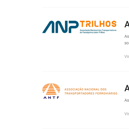
A
As
so
Vi
As
Vi