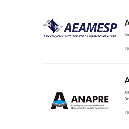
As
Vi
A
As
D
Vi