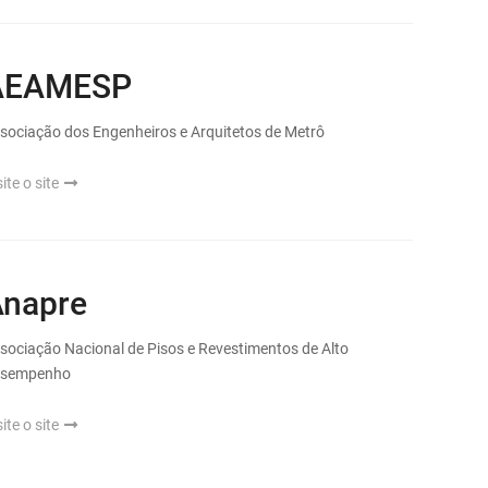
AEAMESP
sociação dos Engenheiros e Arquitetos de Metrô
site o site
napre
sociação Nacional de Pisos e Revestimentos de Alto
esempenho
site o site