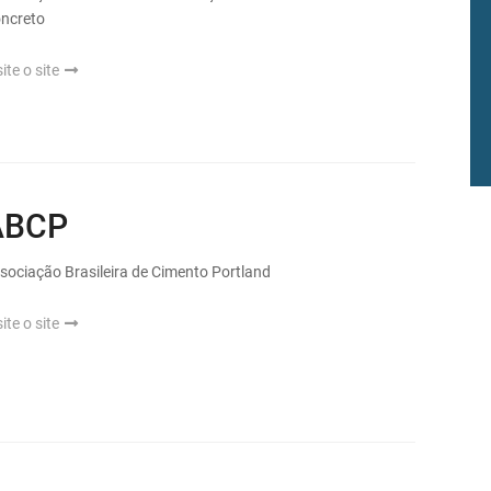
ncreto
site o site
ABCP
sociação Brasileira de Cimento Portland
site o site