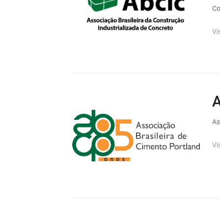
Co
Vi
As
Vi