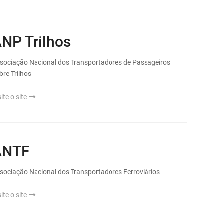
NP Trilhos
sociação Nacional dos Transportadores de Passageiros
bre Trilhos
site o site
ANTF
sociação Nacional dos Transportadores Ferroviários
site o site