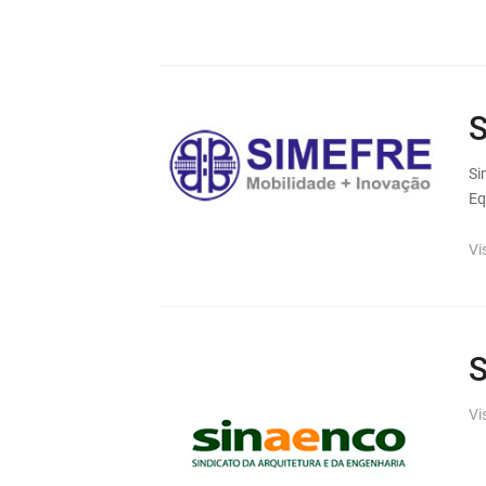
Si
Eq
Vi
S
Vi