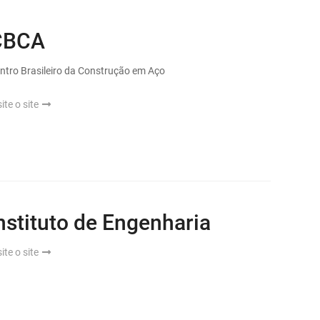
CBCA
ntro Brasileiro da Construção em Aço
site o site
nstituto de Engenharia
site o site