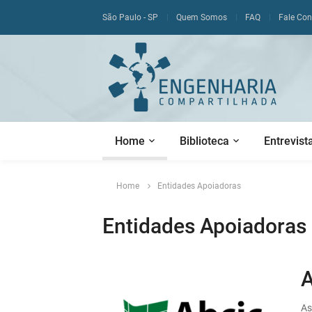
São Paulo - SP
Quem Somos
FAQ
Fale Co
Home
Biblioteca
Entrevist
Home
Entidades Apoiadoras
Entidades Apoiadoras
As