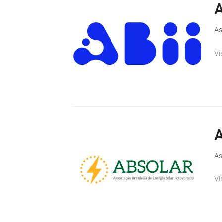
A
As
Vi
As
Vi