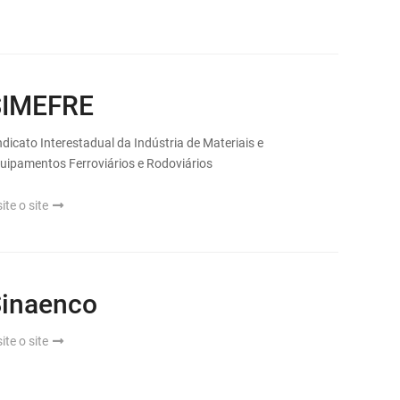
SIMEFRE
ndicato Interestadual da Indústria de Materiais e
uipamentos Ferroviários e Rodoviários
site o site
inaenco
site o site