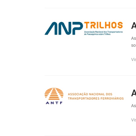
A
As
so
Vi
As
Vi