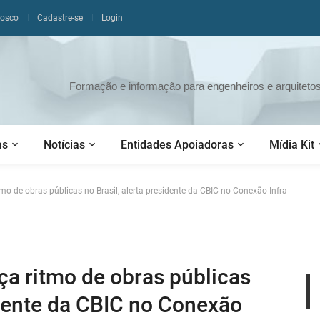
nosco
Cadastre-se
Login
Formação e informação para engenheiros e arquitetos 
as
Notícias
Entidades Apoiadoras
Mídia Kit
o de obras públicas no Brasil, alerta presidente da CBIC no Conexão Infra
a ritmo de obras públicas
idente da CBIC no Conexão