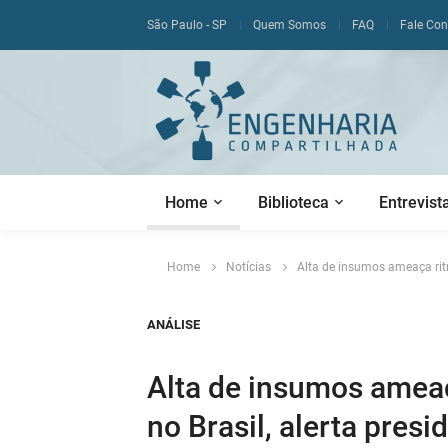
São Paulo - SP
Quem Somos
FAQ
Fale Co
Home
Biblioteca
Entrevist
Home
Notícias
Alta de insumos ameaça ritm
ANÁLISE
Alta de insumos ameaç
no Brasil, alerta pres