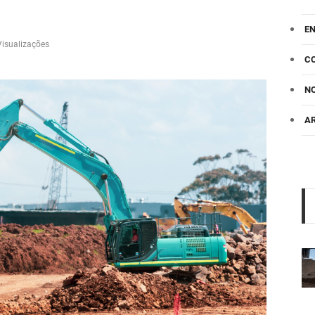
E
isualizações
C
NO
A