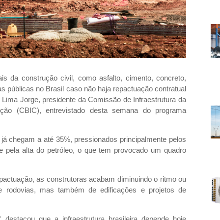
is da construção civil, como asfalto, cimento, concreto,
s públicas no Brasil caso não haja repactuação contratual
 Lima Jorge, presidente da Comissão de Infraestrutura da
rução (CBIC), entrevistado desta semana do programa
 já chegam a até 35%, pressionados principalmente pelos
 e pela alta do petróleo, o que tem provocado um quadro
epactuação, as construtoras acabam diminuindo o ritmo ou
e rodovias, mas também de edificações e projetos de
 destacou que a infraestrutura brasileira depende hoje