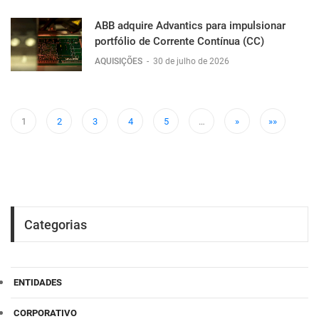
ABB adquire Advantics para impulsionar
portfólio de Corrente Contínua (CC)
AQUISIÇÕES
-
30 de julho de 2026
1
2
3
4
5
…
»
»»
Categorias
ENTIDADES
CORPORATIVO