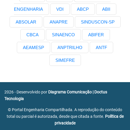
ENGENHARIA
VDI
ABCP
ABII
ABSOLAR
ANAPRE
SINDUSCON-SP
CBCA
SINAENCO
ABIFER
AEAMESP
ANPTRILHO
ANTF
SIMEFRE
2026 - Desenvolvido por
Diagrama Comunicação
|
Doctus
Tecnologia
© Portal Engenharia Compartilhada. A reprodução do conteúdo
total ou parcial é autorizada, desde que citada a fonte.
Política de
privacidade