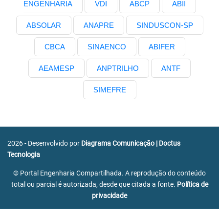
ENGENHARIA
VDI
ABCP
ABII
ABSOLAR
ANAPRE
SINDUSCON-SP
CBCA
SINAENCO
ABIFER
AEAMESP
ANPTRILHO
ANTF
SIMEFRE
2026 - Desenvolvido por
Diagrama Comunicação
|
Doctus
Tecnologia
© Portal Engenharia Compartilhada. A reprodução do conteúdo
total ou parcial é autorizada, desde que citada a fonte.
Política de
privacidade