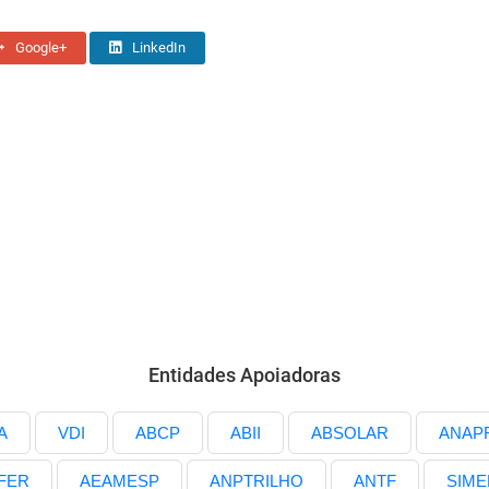
Google+
LinkedIn
Entidades Apoiadoras
A
VDI
ABCP
ABII
ABSOLAR
ANAP
FER
AEAMESP
ANPTRILHO
ANTF
SIME