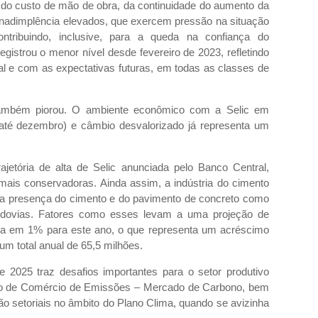
a, do custo de mão de obra, da continuidade do aumento da
 inadimplência elevados, que exercem pressão na situação
ntribuindo, inclusive, para a queda na confiança do
gistrou o menor nível desde fevereiro de 2023, refletindo
e com as expectativas futuras, em todas as classes de
 também piorou. O ambiente econômico com a Selic em
 até dezembro) e câmbio desvalorizado já representa um
ajetória de alta de Selic anunciada pelo Banco Central,
mais conservadoras. Ainda assim, a indústria do cimento
r a presença do cimento e do pavimento de concreto como
rodovias. Fatores como esses levam a uma projeção de
a em 1% para este ano, o que representa um acréscimo
um total anual de 65,5 milhões.
e 2025 traz desafios importantes para o setor produtivo
ro de Comércio de Emissões – Mercado de Carbono, bem
o setoriais no âmbito do Plano Clima, quando se avizinha