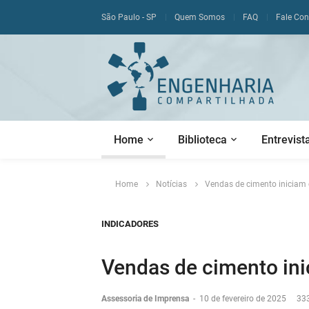
São Paulo - SP
Quem Somos
FAQ
Fale Co
Home
Biblioteca
Entrevist
Home
Notícias
Vendas de cimento iniciam 
INDICADORES
Vendas de cimento ini
Assessoria de Imprensa
-
10 de fevereiro de 2025
333