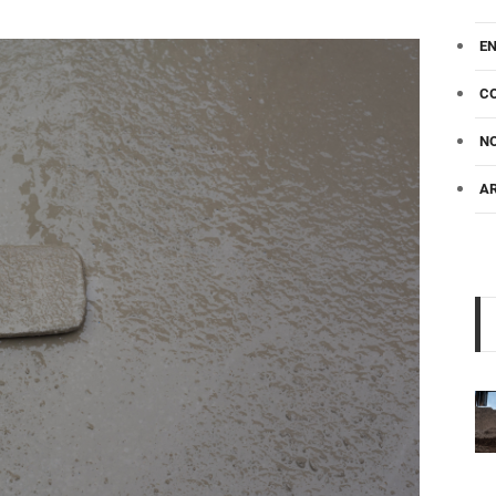
E
C
NO
A