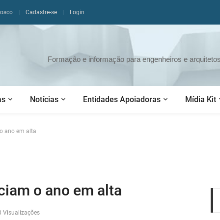
nosco
Cadastre-se
Login
Formação e informação para engenheiros e arquitetos 
as
Notícias
Entidades Apoiadoras
Mídia Kit
o ano em alta
ciam o ano em alta
 Visualizações