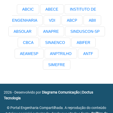
ABCIC
ABECE
INSTITUTO DE
ENGENHARIA
VDI
ABCP
ABII
ABSOLAR
ANAPRE
SINDUSCON-SP
CBCA
SINAENCO
ABIFER
AEAMESP
ANPTRILHO
ANTF
SIMEFRE
2026 - Desenvolvido por
Diagrama Comunicação
|
Doctus
Tecnologia
© Portal Engenharia Compartilhada. A reprodução do conteúdo