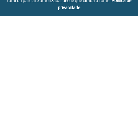
total ou parcial é autorizada, desde que citada a fonte.
Política de
privacidade