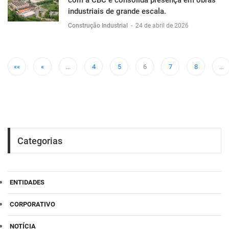
com a CBC e consolida presença em obras
industriais de grande escala.
Construção Industrial
-
24 de abril de 2026
««
«
…
4
5
6
7
8
…
Categorias
ENTIDADES
CORPORATIVO
NOTÍCIA