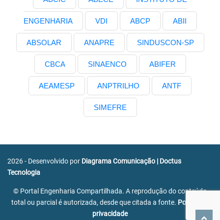
ENGENHARIA
VDI
ABCP
ABII
ABSOLAR
ANAPRE
SINDUSCON-SP
CBCA
SINAENCO
ABIFER
AEAMESP
ANPTRILHO
ANTF
SIMEFRE
2026 - Desenvolvido por
Diagrama Comunicação
|
Doctus
Tecnologia
© Portal Engenharia Compartilhada. A reprodução do conteúdo
total ou parcial é autorizada, desde que citada a fonte.
Política de
privacidade