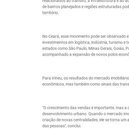
relacionados ao trânsito, à infraestrutura e ao
de bairros planejados e regiões estruturadas po
território.
No Ceará, esse movimento pode ser observado 
investimentos em logística, indústria, turismo
estados como São Paulo, Minas Gerais, Goiás, Pa
acompanhado a expansão de novos polos econô
Para Irineu, os resultados do mercado imobiliá
econômicos, mas também como sinais das transf
"O crescimento das vendas é importante, mas a 
desenvolvimento urbano. Quando o mercado imobi
criação de novas centralidades, ele se torna um
das pessoas", conclui.