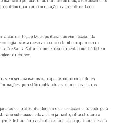
 adensamento populacional. Para urbanistas, o fortalecimento
de contribuir para uma ocupação mais equilibrada do
em áreas da Região Metropolitana que vêm recebendo
 e tecnologia. Mas a mesma dinâmica também aparece em
raná e Santa Catarina, onde o crescimento imobiliário tem
micos e urbanos.
rio devem ser analisados não apenas como indicadores
ormações que estão moldando as cidades brasileiras.
questão central é entender como esse crescimento pode gerar
liário está associado a planejamento, infraestrutura e
 agente de transformação das cidades e da qualidade de vida