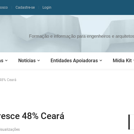
nosco
Cadastre-se
Login
Formação e informação para engenheiros e arquitetos 
as
Notícias
Entidades Apoiadoras
Mídia Kit
 48% Ceará
resce 48% Ceará
isualizações