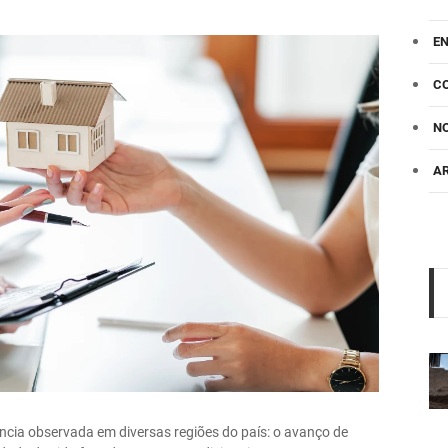
E
C
NO
A
ncia observada em diversas regiões do país: o avanço de