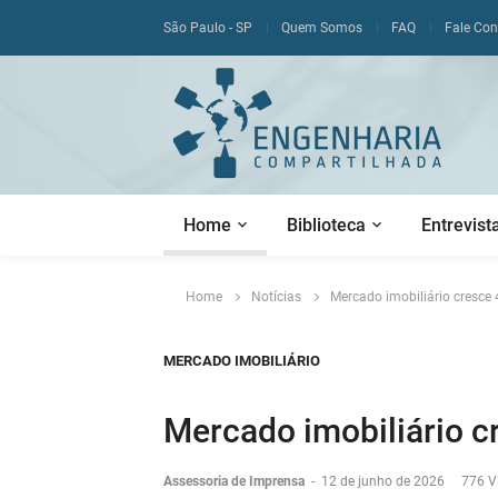
São Paulo - SP
Quem Somos
FAQ
Fale Co
Home
Biblioteca
Entrevist
Home
Notícias
Mercado imobiliário cresce
MERCADO IMOBILIÁRIO
Mercado imobiliário c
Assessoria de Imprensa
-
12 de junho de 2026
776 V