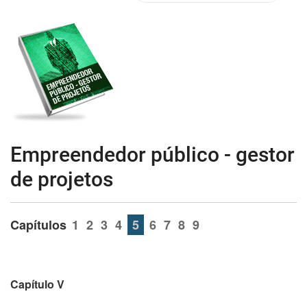
Empreendedor público - gestor
de projetos
Capítulos
1
2
3
4
5
6
7
8
9
Capítulo V