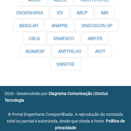
ENGENHARIA
VDI
ABCP
ABII
ABSOLAR
ANAPRE
SINDUSCON-SP
CBCA
SINAENCO
ABIFER
AEAMESP
ANPTRILHO
ANTF
SIMEFRE
2026 - Desenvolvido por
Diagrama Comunicação
|
Doctus
Tecnologia
© Portal Engenharia Compartilhada. A reprodução do conteúdo
total ou parcial é autorizada, desde que citada a fonte.
Política de
privacidade